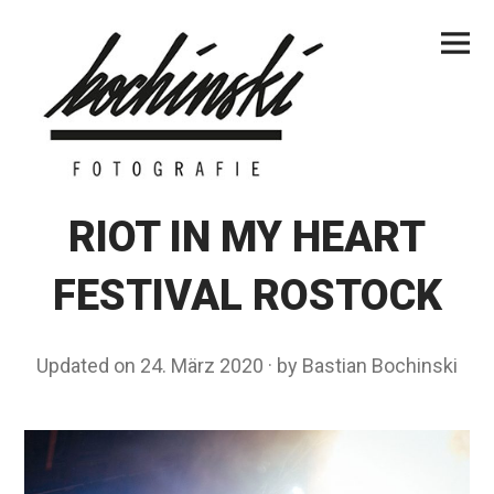
Skip
Primar
to
Menu
content
RIOT IN MY HEART
FESTIVAL ROSTOCK
Updated on
24. März 2020
1
by
Bastian Bochinski
7
.
M
a
i